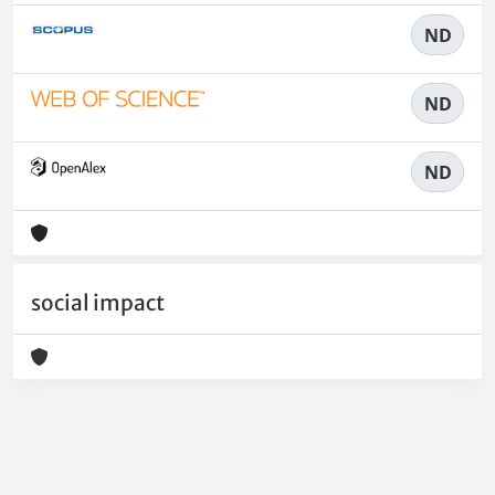
ND
ND
ND
social impact