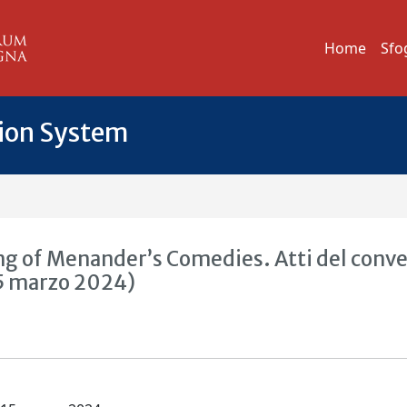
Home
Sfo
tion System
ng of Menander’s Comedies. Atti del conv
15 marzo 2024)