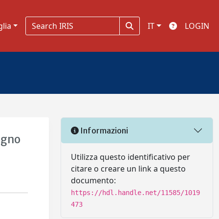
glia
IT
LOGIN
Informazioni
egno
Utilizza questo identificativo per
citare o creare un link a questo
documento:
https://hdl.handle.net/11585/1019
473