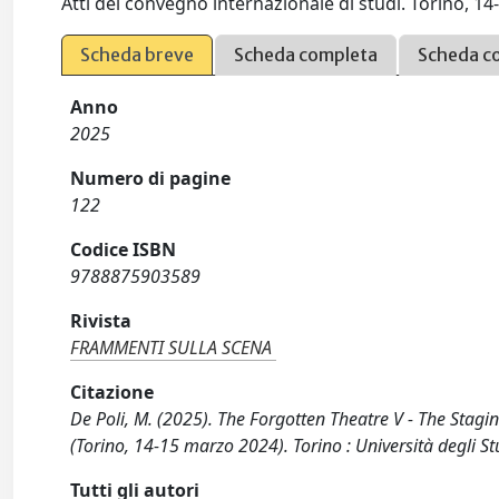
Atti del convegno internazionale di studi. Torino, 1
Scheda breve
Scheda completa
Scheda c
Anno
2025
Numero di pagine
122
Codice ISBN
9788875903589
Rivista
FRAMMENTI SULLA SCENA
Citazione
De Poli, M. (2025). The Forgotten Theatre V - The Stagi
(Torino, 14-15 marzo 2024). Torino : Università degli Stu
Tutti gli autori