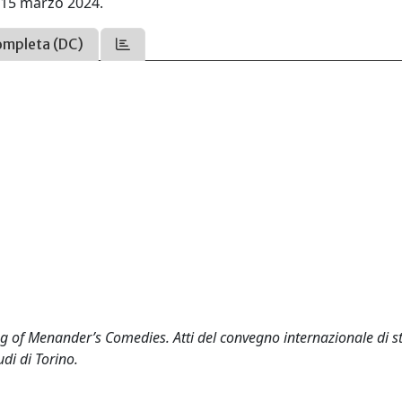
4-15 marzo 2024.
ompleta (DC)
ng of Menander’s Comedies. Atti del convegno internazionale di s
di di Torino.