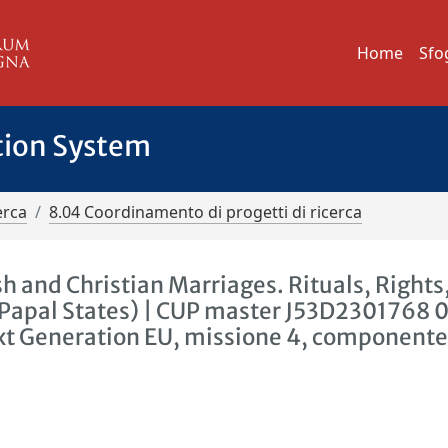
Home
Sfo
tion System
erca
8.04 Coordinamento di progetti di ricerca
and Christian Marriages. Rituals, Rights
, Papal States) | CUP master J53D2301768 
xt Generation EU, missione 4, componente