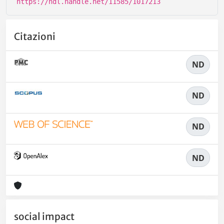
https://hdl.handle.net/11585/1017213
Citazioni
ND
ND
ND
ND
social impact