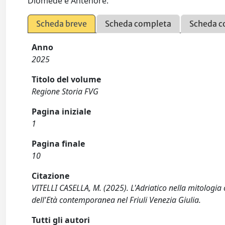
Diomede e Antenore.
Scheda breve
Scheda completa
Scheda c
Anno
2025
Titolo del volume
Regione Storia FVG
Pagina iniziale
1
Pagina finale
10
Citazione
VITELLI CASELLA, M. (2025). L'Adriatico nella mitologia cl
dell'Età contemporanea nel Friuli Venezia Giulia.
Tutti gli autori