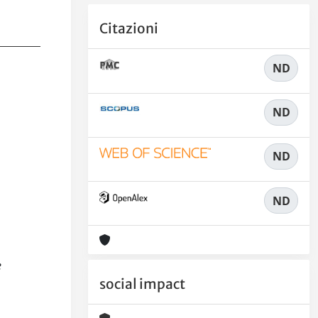
Citazioni
ND
ND
ND
ND
e
social impact