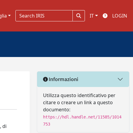
glia
IT
LOGIN
Informazioni
Utilizza questo identificativo per
citare o creare un link a questo
documento:
https://hdl.handle.net/11585/1014
753
, di