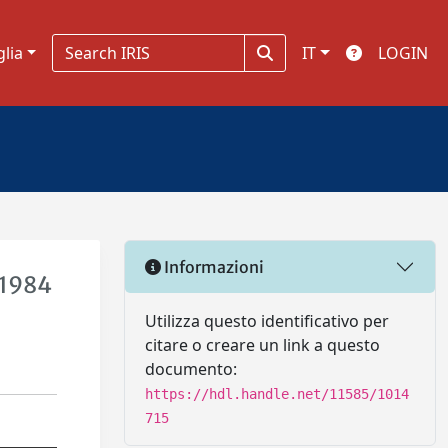
glia
IT
LOGIN
Informazioni
 1984
Utilizza questo identificativo per
citare o creare un link a questo
documento:
https://hdl.handle.net/11585/1014
715