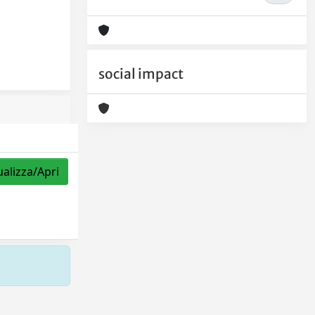
social impact
ualizza/Apri