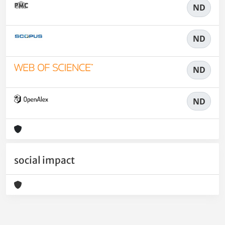
ND
ND
ND
ND
social impact