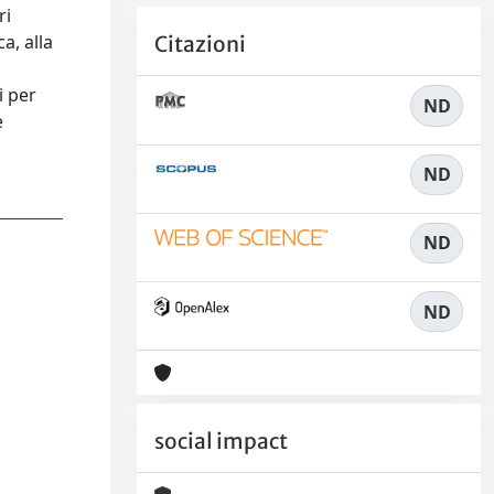
ri
a, alla
Citazioni
i per
ND
e
ND
ND
ND
social impact