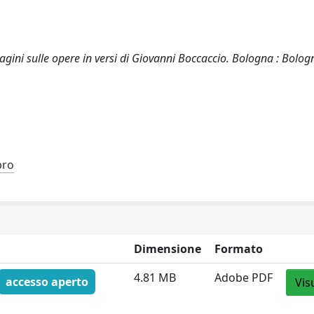
gini sulle opere in versi di Giovanni Boccaccio. Bologna : Bolog
bro
Dimensione
Formato
4.81 MB
Adobe PDF
accesso aperto
Vis