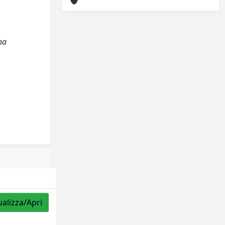
na
ualizza/Apri