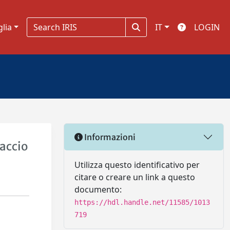
glia
IT
LOGIN
Informazioni
accio
Utilizza questo identificativo per
citare o creare un link a questo
documento:
https://hdl.handle.net/11585/1013
719