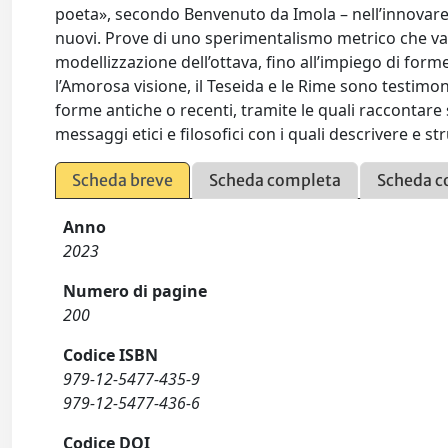
poeta», secondo Benvenuto da Imola – nell’innovare tr
nuovi. Prove di uno sperimentalismo metrico che va 
modellizzazione dell’ottava, fino all’impiego di form
l’Amorosa visione, il Teseida e le Rime sono testimo
forme antiche o recenti, tramite le quali raccontare
messaggi etici e filosofici con i quali descrivere e s
Scheda breve
Scheda completa
Scheda c
Anno
2023
Numero di pagine
200
Codice ISBN
979-12-5477-435-9
979-12-5477-436-6
Codice DOI