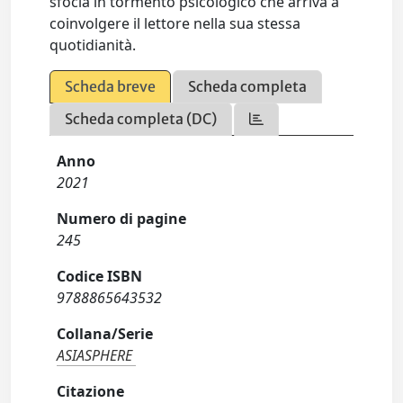
sfocia in tormento psicologico che arriva a
coinvolgere il lettore nella sua stessa
quotidianità.
Scheda breve
Scheda completa
Scheda completa (DC)
Anno
2021
Numero di pagine
245
Codice ISBN
9788865643532
Collana/Serie
ASIASPHERE
Citazione