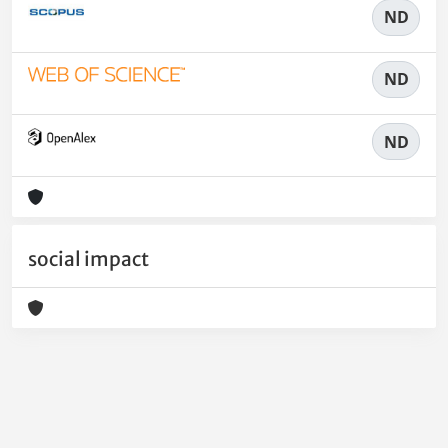
ND
ND
ND
social impact