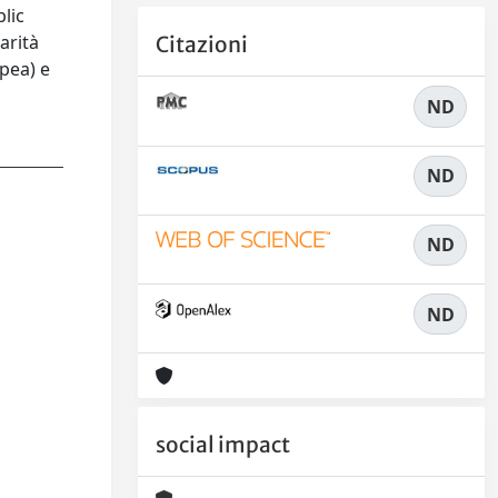
lic
arità
Citazioni
opea) e
ND
ND
ND
ND
social impact