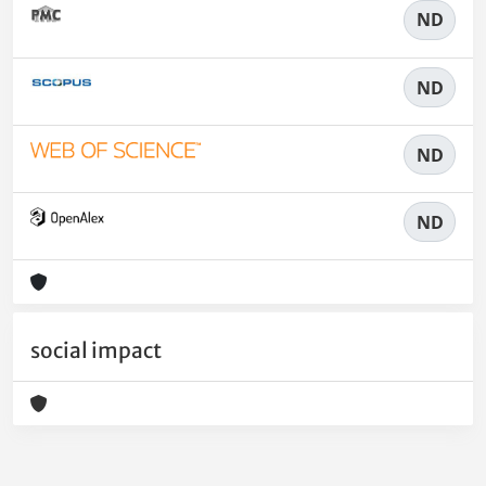
ND
ND
ND
ND
social impact