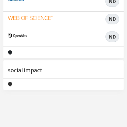
ND
ND
ND
social impact