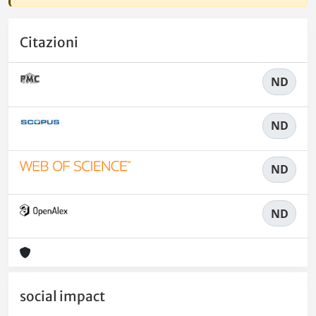
Citazioni
ND
ND
ND
ND
social impact