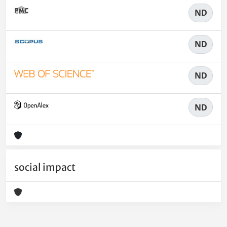
ND
ND
ND
ND
social impact