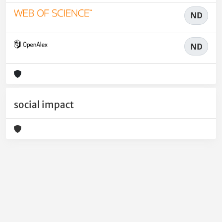
ND
ND
social impact
Powered by
IRIS
-
about IRIS
-