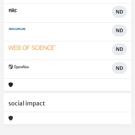
ND
ND
ND
ND
social impact