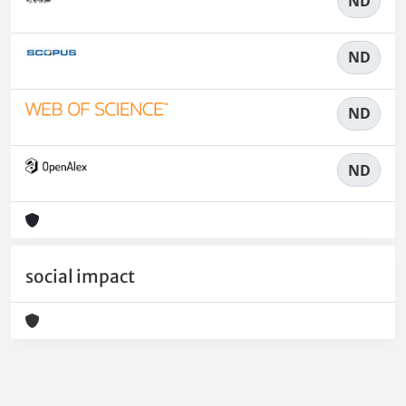
ND
ND
ND
ND
social impact