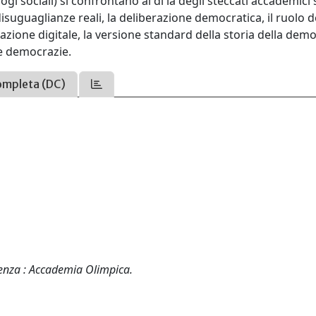
ologi sociali) si confrontano al di là degli steccati accademici
 disuguaglianze reali, la deliberazione democratica, il ruolo d
zione digitale, la versione standard della storia della demo
le democrazie.
ompleta (DC)
cenza : Accademia Olimpica.