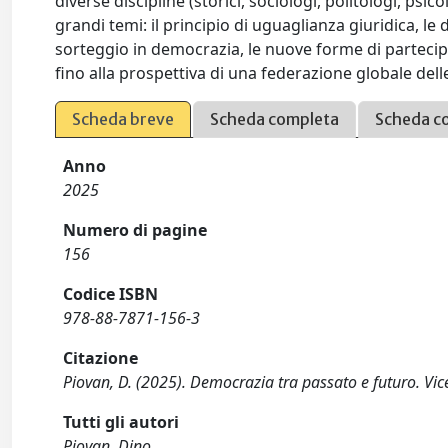
diverse discipline (storici, sociologi, politologi, psic
grandi temi: il principio di uguaglianza giuridica, le
sorteggio in democrazia, le nuove forme di partecipa
fino alla prospettiva di una federazione globale del
Scheda breve
Scheda completa
Scheda c
Anno
2025
Numero di pagine
156
Codice ISBN
978-88-7871-156-3
Citazione
Piovan, D. (2025). Democrazia tra passato e futuro. Vi
Tutti gli autori
Piovan, Dino