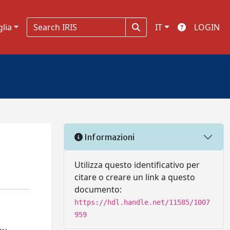
glia
IT
LOGIN
Informazioni
Utilizza questo identificativo per
citare o creare un link a questo
documento:
https://hdl.handle.net/11585/1007
959
i