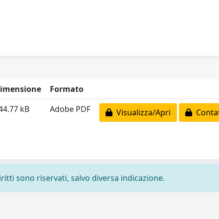
imensione
Formato
44.77 kB
Adobe PDF
Visualizza/Apri
Contat
ritti sono riservati, salvo diversa indicazione.