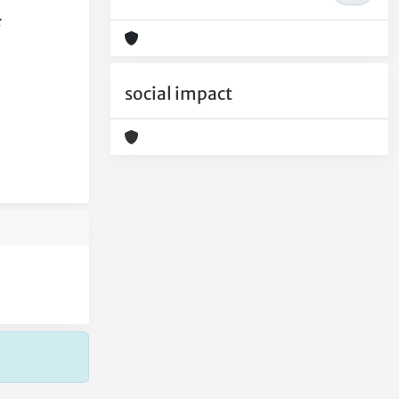
:
social impact