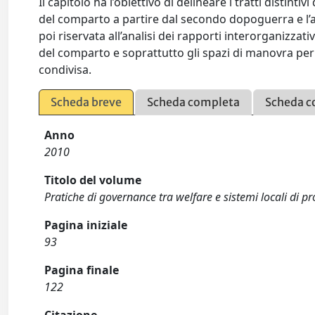
Il capitolo ha l’obiettivo di delineare i tratti distint
del comparto a partire dal secondo dopoguerra e l’a
poi riservata all’analisi dei rapporti interorganizza
del comparto e soprattutto gli spazi di manovra per 
condivisa.
Scheda breve
Scheda completa
Scheda c
Anno
2010
Titolo del volume
Pratiche di governance tra welfare e sistemi locali di p
Pagina iniziale
93
Pagina finale
122