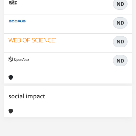
ND
ND
ND
ND
social impact