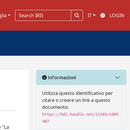
glia
IT
LOGIN
Informazioni
Utilizza questo identificativo per
citare o creare un link a questo
documento:
https://hdl.handle.net/11585/1005
487
è "La