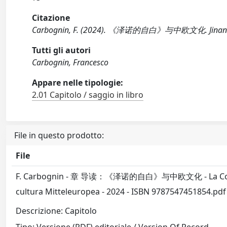
Citazione
Carbognin, F. (2024). 《泽诺的自白》与中欧文化. Jinan (Shan
Tutti gli autori
Carbognin, Francesco
Appare nelle tipologie:
2.01 Capitolo / saggio in libro
File in questo prodotto:
File
F. Carbognin - 章 导读：《泽诺的自白》与中欧文化 - La Coscie
cultura Mitteleuropea - 2024 - ISBN 9787547451854.pd
Descrizione: Capitolo
Tipo: Versione (PDF) editoriale / Version Of Record