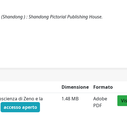
dong ) : Shandong Pictorial Publishing House.
Dimensione
Formato
nza di Zeno e la
1.48 MB
Adobe
Vi
PDF
f
accesso aperto