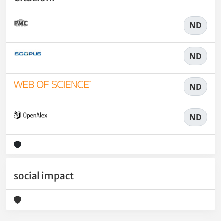
ND
ND
ND
ND
social impact