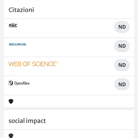
Citazioni
ND
ND
ND
ND
social impact