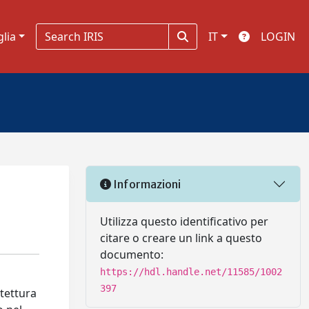
glia
IT
LOGIN
Informazioni
Utilizza questo identificativo per
citare o creare un link a questo
documento:
https://hdl.handle.net/11585/1002
397
itettura