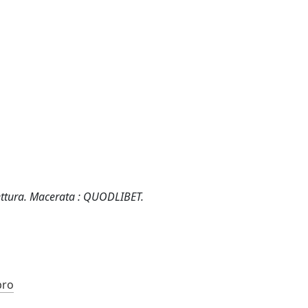
itettura. Macerata : QUODLIBET.
bro