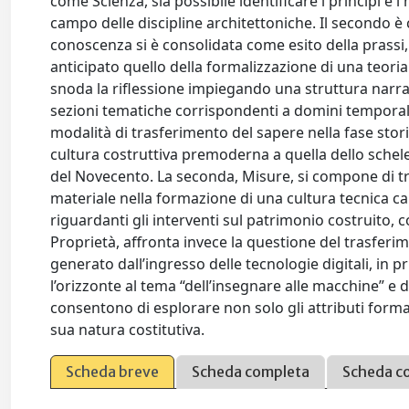
come Scienza, sia possibile identificare i principi e
campo delle discipline architettoniche. Il secondo è 
conoscenza si è consolidata come esito della prassi
anticipato quello della formalizzazione di una teoria
snoda la riflessione impiegando una struttura narrati
sezioni tematiche corrispondenti a domini temporali di
modalità di trasferimento del sapere nella fase stor
cultura costruttiva premoderna a quella dello sche
del Novecento. La seconda, Misure, si compone di tre 
materiale nella formazione di una cultura tecnica ca
riguardanti gli interventi sul patrimonio costruito, 
Proprietà, affronta invece la questione del trasfe
generato dall’ingresso delle tecnologie digitali, in pr
l’orizzonte al tema “dell’insegnare alle macchine” e d
consentono di esplorare non solo gli attributi formal
sua natura costitutiva.
Scheda breve
Scheda completa
Scheda c