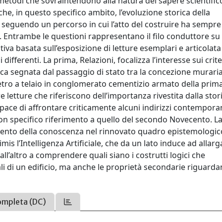
 i metodi che sovraintendono alla natura del sapere scientific
che, in questo specifico ambito, l’evoluzione storica della
, seguendo un percorso in cui l’atto del costruire ha sempre
. Entrambe le questioni rappresentano il filo conduttore su 
va basata sull’esposizione di letture esemplari e articolata 
fferenti. La prima, Relazioni, focalizza l’interesse sui crite
ica segnata dal passaggio di stato tra la concezione muraria
letro a telaio in conglomerato cementizio armato della prim
letture che riferiscono dell’importanza rivestita dalla stor
pace di affrontare criticamente alcuni indirizzi contempora
con specifico riferimento a quello del secondo Novecento. La
rimento della conoscenza nel rinnovato quadro epistemologic
imis l’Intelligenza Artificiale, che da un lato induce ad allarg
all’altro a comprendere quali siano i costrutti logici che
i di un edificio, ma anche le proprietà secondarie riguardan
ompleta (DC)