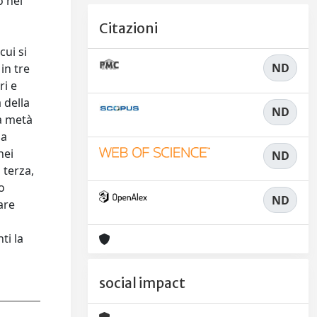
o nel
Citazioni
cui si
ND
in tre
ri e
 della
ND
a metà
ia
nei
ND
 terza,
o
ND
are
ti la
social impact