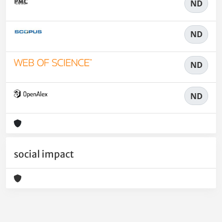
ND
ND
ND
ND
social impact