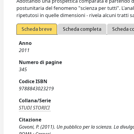
Adottando una prospettica comparata e partendo dalla
postunitaria del fenomeno "scienza per tutti". L'anal
ripetutosi in quelle dimensioni - rivela alcuni tratti s
Scheda breve
Scheda completa
Scheda c
Anno
2011
Numero di pagine
345
Codice ISBN
9788843023219
Collana/Serie
STUDI STORICI
Citazione
Govoni, P. (2011). Un pubblico per la scienza. La divulga