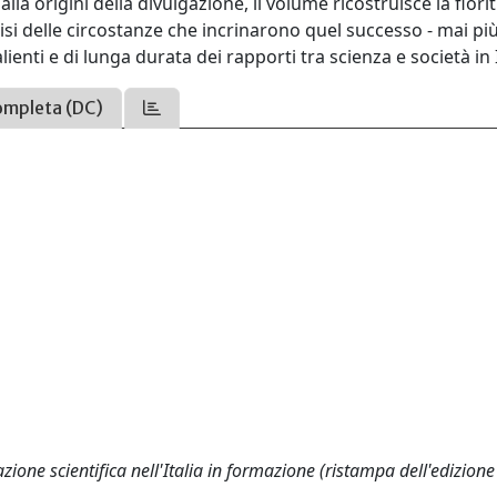
 origini della divulgazione, il volume ricostruisce la fiori
isi delle circostanze che incrinarono quel successo - mai pi
alienti e di lunga durata dei rapporti tra scienza e società in I
ompleta (DC)
zione scientifica nell'Italia in formazione (ristampa dell'edizion