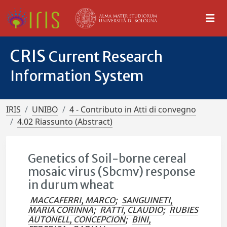
CRIS
Current Research
Information System
IRIS
UNIBO
4 - Contributo in Atti di convegno
4.02 Riassunto (Abstract)
Genetics of Soil-borne cereal
mosaic virus (Sbcmv) response
in durum wheat
MACCAFERRI, MARCO
;
SANGUINETI,
MARIA CORINNA
;
RATTI, CLAUDIO
;
RUBIES
AUTONELL, CONCEPCION
;
BINI,