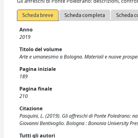
Gli affreschi di Ponte Poledrano: descrizioni, confron
Scheda breve
Scheda completa
Scheda c
Anno
2019
Titolo del volume
Arte e umanesimo a Bologna. Materiali e nuove prospet
Pagina iniziale
189
Pagina finale
210
Citazione
Pasquini, L. (2019). Gli affreschi di Ponte Poledrano: na
Giovanni Bentivoglio. Bologna : Bononia University Pre
Tutti gli autori