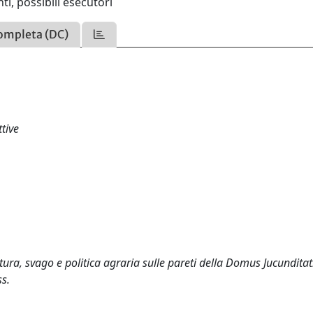
ti, possibili esecutori
ompleta (DC)
tive
tura, svago e politica agraria sulle pareti della Domus Jucunditat
ss.