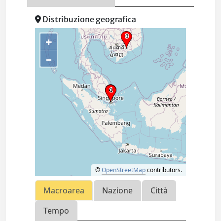
Distribuzione geografica
+
–
©
OpenStreetMap
contributors.
Macroarea
Nazione
Città
Tempo