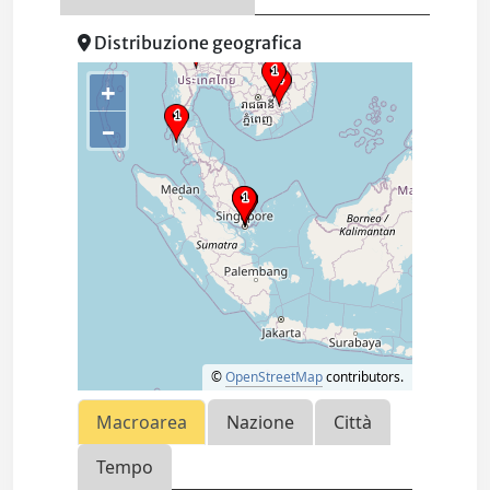
Distribuzione geografica
+
–
©
OpenStreetMap
contributors.
Macroarea
Nazione
Città
Tempo