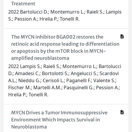
Treatment
2022 Bartolucci D.; Montemurro L.; Raieli S.; Lampis
S.; Pession A.; Hrelia P.; Tonelli R.
The MYCN inhibitor BGA002 restores the
retinoic acid response leading to differentiation
or apoptosis by the mTOR block in MYCN-
amplified neuroblastoma
2022 Lampis S.; Raieli S.; Montemurro L.; Bartolucci
D.; Amadesi C.; Bortolotti S.; Angelucci S.; Scardovi
A.L.; Nieddu G.; Cerisoli L.; Paganelli F.; Valente S.;
Fischer M.; Martelli A.M.; Pasquinelli G.; Pession A.;
Hrelia P.; Tonelli R.
MYCN Drives a Tumor Immunosuppressive
Environment Which Impacts Survival in
Neuroblastoma