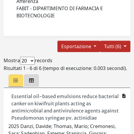
Afferenza
FABIT - DIPARTIMENTO DI FARMACIA E
BIOTECNOLOGIE
Esportazione
Tutti (6)
Mostra
records
Risultati 1 - 6 di 6 (tempo di esecuzione: 0.003 secondi).
Essential oil-based emulsions reduce bacterial
canker on kiwifruit plants acting as
antimicrobial and antivirulence agents against
Pseudomonas syringae pv. actinidiae
2025 Danzi, Davide; Thomas, Mario; Cremonesi,
Sara; Sadeghian, Fateme; Staniscia, Giorgia;