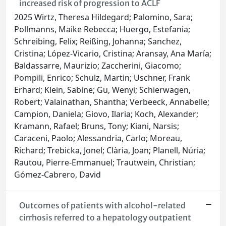
increased risk of progression to ACLF
2025 Wirtz, Theresa Hildegard; Palomino, Sara;
Pollmanns, Maike Rebecca; Huergo, Estefania;
Schreibing, Felix; Reißing, Johanna; Sanchez,
Cristina; López-Vicario, Cristina; Aransay, Ana María;
Baldassarre, Maurizio; Zaccherini, Giacomo;
Pompili, Enrico; Schulz, Martin; Uschner, Frank
Erhard; Klein, Sabine; Gu, Wenyi; Schierwagen,
Robert; Valainathan, Shantha; Verbeeck, Annabelle;
Campion, Daniela; Giovo, Ilaria; Koch, Alexander;
Kramann, Rafael; Bruns, Tony; Kiani, Narsis;
Caraceni, Paolo; Alessandria, Carlo; Moreau,
Richard; Trebicka, Jonel; Clària, Joan; Planell, Núria;
Rautou, Pierre-Emmanuel; Trautwein, Christian;
Gómez-Cabrero, David
Outcomes of patients with alcohol-related
cirrhosis referred to a hepatology outpatient