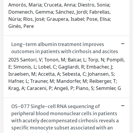
Amorós, Maria; Cruceta, Anna; Diestro, Sonia;
Domenech, Gemma; Sánchez, Jordi; Fabrellas,
Núria; Ríos, José; Graupera, Isabel; Pose, Elisa;
Ginès, Pere
Long-term albumin treatment improves
outcomes in patients with cirrhosis and ascites
2025 Santori, V; Tonon, M; Balcar, L; Torp, N; Pompili,
E; Simonis, L; Lobel, C; Gagliardi, R; Embacher, J;
Israelsen, M; Accetta, A; Sebesta, C; Johansen, S;
Hafner, L; Trauner, M; Mandorfer, M; Reiberger, T;
Krag, A; Caraceni, P; Angeli, P; Piano, S; Semmler, G
OS-077 Single-cell RNA sequencing of
peripheral blood mononuclear cells in patients
with acutely decompensated cirrhosis reveals a
specific monocyte subset associated with an