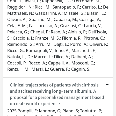
Conti, F.; Ielasi, L.; Rapposelli, I. G.; Ferronato, M.;
Reggidori, N.; Ricci, M.; Santopaolo, F.; Cerrito, L.; De
Matthaeis, N.; Gasbarrini, A.; Missale, G.; Biasini, E.;
Olivani, A.; Guarino, M.; Capasso, M.; Cossiga, V.;
Cela, E. M.; Facciorusso, A.; Graziosi, C.; Lauria, V.;
Pelecca, G.; Chegai, F.; Raso, A.; Aloisio, P.; Dell'Isola,
S.; Cacciola, I.; Franze, M. S.; Filomia, R.; Pitrone, C.;
Raimondo, G.; Arru, M.; Dajti, E.; Porro, A.; Oliveri, F.;
Ricco, G.; Romagnoli, V.; Inno, A.; Marchetti, F.;
Natola, L.; De Marco, L.; Filice, A.; Dalbeni, A.;
Coccoli, P.; Rocco, A.; Cappelli, A.; Mosconi, C.;
Renzulli, M.; Marzi, L.; Guerra, P.; Cagnin, S.
Clinical trajectories of patients with cirrhosis
and ascites receiving long-term albumin. A
proposal for a personalized management based
on real-world experience
2025 Pompili, E; Iannone, G; Piano, S; Toniutto, P;