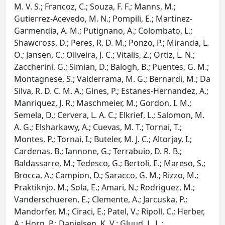
M. V. S.; Francoz, C.; Souza, F. F.; Manns, M.;
Gutierrez-Acevedo, M. N.; Pompili, E.; Martinez-
Garmendia, A. M.; Putignano, A.; Colombato, L.;
Shawcross, D.; Peres, R. D. M.; Ponzo, P.; Miranda, L.
O.; Jansen, C.; Oliveira, J. C.; Vitalis, Z.; Ortiz, L. N.;
Zaccherini, G.; Simian, D.; Balogh, B.; Puentes, G. M.;
Montagnese, S.; Valderrama, M. G.; Bernardi, M.; Da
Silva, R. D. C. M. A.; Gines, P.; Estanes-Hernandez, A.;
Manriquez, J. R.; Maschmeier, M.; Gordon, I. M.;
Semela, D.; Cervera, L. A. C.; Elkrief, L.; Salomon, M.
A. G.; Elsharkawy, A.; Cuevas, M. T.; Tornai, T.;
Montes, P.; Tornai, I.; Buteler, M. J. C.; Altorjay, I.;
Cardenas, B.; Iannone, G.; Terrabuio, D. R. B.;
Baldassarre, M.; Tedesco, G.; Bertoli, E.; Mareso, S.;
Brocca, A.; Campion, D.; Saracco, G. M.; Rizzo, M.;
Praktiknjo, M.; Sola, E.; Amari, N.; Rodriguez, M.;
Vanderschueren, E.; Clemente, A.; Jarcuska, P.;
Mandorfer, M.; Ciraci, E.; Patel, V.; Ripoll, C.; Herber,
A.; Horn, P.; Danielsen, K. V.; Gluud, L. L.;