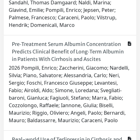
Sandahl, Thomas Damgaard; Naldi, Marina;
Glavind, Emilie; Pompili, Enrico; Jepsen, Peter;
Palmese, Francesco; Caraceni, Paolo; Vilstrup,
Hendrik; Domenicali, Marco
Pre‐Treatment Serum Albumin Concentration
Predicts Clinical Benefit of Long‐Term Albumin
in Patients With Cirrhosis and Ascites
2026 Pompili, Enrico; Zaccherini, Giacomo; Nardelli,
Silvia; Piano, Salvatore; Alessandria, Carlo; Neri,
Sergio; Foschi, Francesco Giuseppe; Levantesi,
Fabio; Airoldi, Aldo; Simone, Loredana; Svegliati‐
baroni, Gianluca; Fagiuoli, Stefano; Marra, Fabio;
Cozzolongo, Raffaele; Iannone, Giulia; Biselli,
Maurizio; Riggio, Oliviero; Angeli, Paolo; Bernardi,
Mauro; Baldassarre, Maurizio; Caraceni, Paolo
Real-world Use of Terlipressin in Cirrhosis and