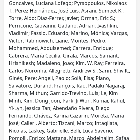
Goncalves, Luciana Lofego; Pyrsopoulos, Nikolaos
T.; Pérez Hernández, José Luis; Asrani, Sumeet K.;
Torre, Aldo; Díaz-Ferrer, Javier; Orman, Eric S.;
Perricone, Giovanni; Gadano, Adrian; Ivashkin,
Vladimir; Fassio, Eduardo; Marino, Mónica; Vargas,
Victor; Rabinowich, Liane; Montes, Pedro;
Mohammed, Abdulsemed; Carrera, Enrique;
Cabrera, María Cecilia; Girala, Marcos; Samant,
Hrishikesh; Madaleno, Joao; Kim, W. Ray; Ferreira,
Carlos Noronha; Allegretti, Andrew S.; Sarin, Shiv K.;
Ginès, Pere; Angeli, Paolo; Solà, Elsa; Piano,
Salvatore; Durand, François; Rao, Padaki Nagaraj;
Sharma, Mithun; Garrido-Trevino, Luis; Le, Kim
Minh; Kim, Dong Joon; Park, Ji Won; Kumar, Rahul;
Yi-Lyn, Jessica Tan; Abendaño Rivera, Diego
Fernando; Chávez, Karina Cazarin; Moreta, Maria
José; Calleri, Alberto; Tizzani, Marco; Intagliata,
Nicolas; Laskey, Gabrielle; Belli, Luca Saverio;
Pompili, Enrico; Mattana, Marco; Abdelhalim, Safaa