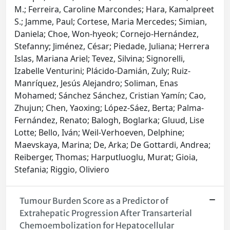
M.; Ferreira, Caroline Marcondes; Hara, Kamalpreet
S.; Jamme, Paul; Cortese, Maria Mercedes; Simian,
Daniela; Choe, Won-hyeok; Cornejo-Hernández,
Stefanny; Jiménez, César; Piedade, Juliana; Herrera
Islas, Mariana Ariel; Tevez, Silvina; Signorelli,
Izabelle Venturini; Plácido-Damián, Zuly; Ruiz-
Manríquez, Jesús Alejandro; Soliman, Enas
Mohamed; Sánchez Sánchez, Cristian Yamín; Cao,
Zhujun; Chen, Yaoxing; López-Sáez, Berta; Palma-
Fernández, Renato; Balogh, Boglarka; Gluud, Lise
Lotte; Bello, Iván; Weil-Verhoeven, Delphine;
Maevskaya, Marina; De, Arka; De Gottardi, Andrea;
Reiberger, Thomas; Harputluoglu, Murat; Gioia,
Stefania; Riggio, Oliviero
Tumour Burden Score as a Predictor of
Extrahepatic Progression After Transarterial
Chemoembolization for Hepatocellular