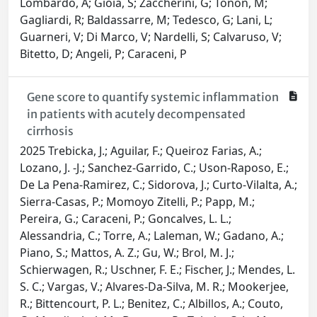
Lombardo, A; Gioia, S; Zaccherini, G; Tonon, M;
Gagliardi, R; Baldassarre, M; Tedesco, G; Lani, L;
Guarneri, V; Di Marco, V; Nardelli, S; Calvaruso, V;
Bitetto, D; Angeli, P; Caraceni, P
Gene score to quantify systemic inflammation
in patients with acutely decompensated
cirrhosis
2025 Trebicka, J.; Aguilar, F.; Queiroz Farias, A.;
Lozano, J. -J.; Sanchez-Garrido, C.; Uson-Raposo, E.;
De La Pena-Ramirez, C.; Sidorova, J.; Curto-Vilalta, A.;
Sierra-Casas, P.; Momoyo Zitelli, P.; Papp, M.;
Pereira, G.; Caraceni, P.; Goncalves, L. L.;
Alessandria, C.; Torre, A.; Laleman, W.; Gadano, A.;
Piano, S.; Mattos, A. Z.; Gu, W.; Brol, M. J.;
Schierwagen, R.; Uschner, F. E.; Fischer, J.; Mendes, L.
S. C.; Vargas, V.; Alvares-Da-Silva, M. R.; Mookerjee,
R.; Bittencourt, P. L.; Benitez, C.; Albillos, A.; Couto,