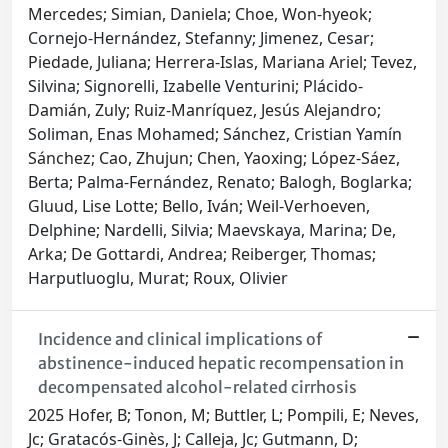
Mercedes; Simian, Daniela; Choe, Won-hyeok;
Cornejo-Hernández, Stefanny; Jimenez, Cesar;
Piedade, Juliana; Herrera-Islas, Mariana Ariel; Tevez,
Silvina; Signorelli, Izabelle Venturini; Plácido-
Damián, Zuly; Ruiz-Manríquez, Jesús Alejandro;
Soliman, Enas Mohamed; Sánchez, Cristian Yamín
Sánchez; Cao, Zhujun; Chen, Yaoxing; López-Sáez,
Berta; Palma-Fernández, Renato; Balogh, Boglarka;
Gluud, Lise Lotte; Bello, Iván; Weil-Verhoeven,
Delphine; Nardelli, Silvia; Maevskaya, Marina; De,
Arka; De Gottardi, Andrea; Reiberger, Thomas;
Harputluoglu, Murat; Roux, Olivier
Incidence and clinical implications of
abstinence-induced hepatic recompensation in
decompensated alcohol-related cirrhosis
2025 Hofer, B; Tonon, M; Buttler, L; Pompili, E; Neves,
Jc; Gratacós-Ginès, J; Calleja, Jc; Gutmann, D;