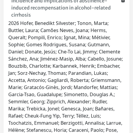
Incidence and implications of abstinence-
induced recompensation in alcohol-related
cirrhosis
2026 Hofer, Benedikt Silvester; Tonon, Marta;
Buttler, Laura; Camões Neves, Joana; Herms,
Queralt; Pompili, Enrico; Ignat, Mina; Métivier,
Sophie; Gomes Rodrigues, Susana; Gutmann,
Daniel; Donate, Jesús; Che-To Lai, Jimmy; Clemente
Sánchez, Ana; Jiménez-Masip, Alba; Cabello, Josune;
Bouzbib, Charlotte; Karbannek, Henrik; Embacher,
Jan; Sorz-Nechay, Thomas; Parandian, Lukas;
Accetta, Antonio; Gagliardi, Roberta; Griemsmann,
Marie; Gratacós-Ginès, Jordi; Mandorfer, Mattias;
Garcia-Tsao, Guadalupe; Simonetto, Douglas A.;
Semmler, Georg; Zipprich, Alexander; Rudler,
Marika; Trebicka, Jonel; Genesca, Joan; Bañares,
Rafael; Cheuk-Fung Yip, Terry; Téllez, Luis;
Tsochatzis, Emmanuel; Berzigotti, Annalisa; Larrue,
Hélène; Stefanescu, Horia; Caraceni, Paolo; Pose,