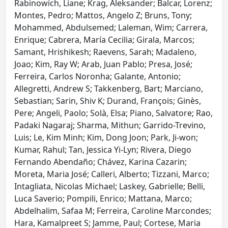
Rabinowich, Liane; Krag, Aleksander; Balcar, Lorenz;
Montes, Pedro; Mattos, Angelo Z; Bruns, Tony;
Mohammed, Abdulsemed; Laleman, Wim; Carrera,
Enrique; Cabrera, María Cecilia; Girala, Marcos;
Samant, Hrishikesh; Raevens, Sarah; Madaleno,
Joao; Kim, Ray W; Arab, Juan Pablo; Presa, José;
Ferreira, Carlos Noronha; Galante, Antonio;
Allegretti, Andrew S; Takkenberg, Bart; Marciano,
Sebastian; Sarin, Shiv K; Durand, François; Ginès,
Pere; Angeli, Paolo; Solà, Elsa; Piano, Salvatore; Rao,
Padaki Nagaraj; Sharma, Mithun; Garrido-Trevino,
Luis; Le, Kim Minh; Kim, Dong Joon; Park, Ji-won;
Kumar, Rahul; Tan, Jessica Yi-Lyn; Rivera, Diego
Fernando Abendaño; Chávez, Karina Cazarin;
Moreta, Maria José; Calleri, Alberto; Tizzani, Marco;
Intagliata, Nicolas Michael; Laskey, Gabrielle; Belli,
Luca Saverio; Pompili, Enrico; Mattana, Marco;
Abdelhalim, Safaa M; Ferreira, Caroline Marcondes;
Hara, Kamalpreet S; Jamme, Paul; Cortese, Maria