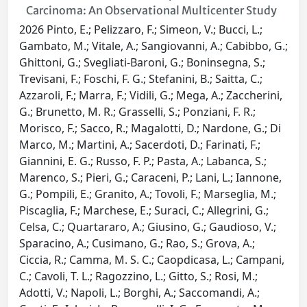
Carcinoma: An Observational Multicenter Study
2026 Pinto, E.; Pelizzaro, F.; Simeon, V.; Bucci, L.;
Gambato, M.; Vitale, A.; Sangiovanni, A.; Cabibbo, G.;
Ghittoni, G.; Svegliati-Baroni, G.; Boninsegna, S.;
Trevisani, F.; Foschi, F. G.; Stefanini, B.; Saitta, C.;
Azzaroli, F.; Marra, F.; Vidili, G.; Mega, A.; Zaccherini,
G.; Brunetto, M. R.; Grasselli, S.; Ponziani, F. R.;
Morisco, F.; Sacco, R.; Magalotti, D.; Nardone, G.; Di
Marco, M.; Martini, A.; Sacerdoti, D.; Farinati, F.;
Giannini, E. G.; Russo, F. P.; Pasta, A.; Labanca, S.;
Marenco, S.; Pieri, G.; Caraceni, P.; Lani, L.; Iannone,
G.; Pompili, E.; Granito, A.; Tovoli, F.; Marseglia, M.;
Piscaglia, F.; Marchese, E.; Suraci, C.; Allegrini, G.;
Celsa, C.; Quartararo, A.; Giusino, G.; Gaudioso, V.;
Sparacino, A.; Cusimano, G.; Rao, S.; Grova, A.;
Ciccia, R.; Camma, M. S. C.; Caopdicasa, L.; Campani,
C.; Cavoli, T. L.; Ragozzino, L.; Gitto, S.; Rosi, M.;
Adotti, V.; Napoli, L.; Borghi, A.; Saccomandi, A.;