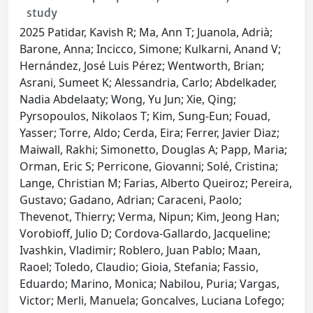
study
2025 Patidar, Kavish R; Ma, Ann T; Juanola, Adrià;
Barone, Anna; Incicco, Simone; Kulkarni, Anand V;
Hernández, José Luis Pérez; Wentworth, Brian;
Asrani, Sumeet K; Alessandria, Carlo; Abdelkader,
Nadia Abdelaaty; Wong, Yu Jun; Xie, Qing;
Pyrsopoulos, Nikolaos T; Kim, Sung-Eun; Fouad,
Yasser; Torre, Aldo; Cerda, Eira; Ferrer, Javier Diaz;
Maiwall, Rakhi; Simonetto, Douglas A; Papp, Maria;
Orman, Eric S; Perricone, Giovanni; Solé, Cristina;
Lange, Christian M; Farias, Alberto Queiroz; Pereira,
Gustavo; Gadano, Adrian; Caraceni, Paolo;
Thevenot, Thierry; Verma, Nipun; Kim, Jeong Han;
Vorobioff, Julio D; Cordova-Gallardo, Jacqueline;
Ivashkin, Vladimir; Roblero, Juan Pablo; Maan,
Raoel; Toledo, Claudio; Gioia, Stefania; Fassio,
Eduardo; Marino, Monica; Nabilou, Puria; Vargas,
Victor; Merli, Manuela; Goncalves, Luciana Lofego;