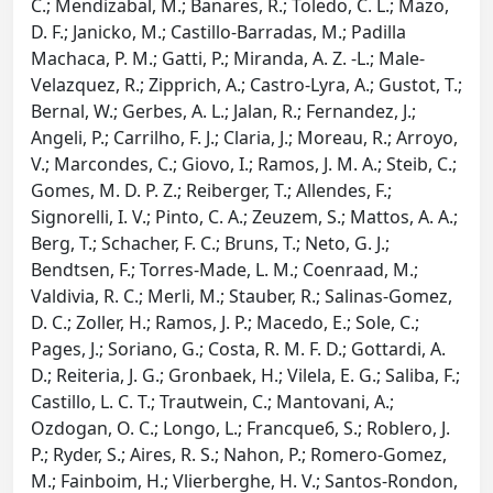
C.; Mendizabal, M.; Banares, R.; Toledo, C. L.; Mazo,
D. F.; Janicko, M.; Castillo-Barradas, M.; Padilla
Machaca, P. M.; Gatti, P.; Miranda, A. Z. -L.; Male-
Velazquez, R.; Zipprich, A.; Castro-Lyra, A.; Gustot, T.;
Bernal, W.; Gerbes, A. L.; Jalan, R.; Fernandez, J.;
Angeli, P.; Carrilho, F. J.; Claria, J.; Moreau, R.; Arroyo,
V.; Marcondes, C.; Giovo, I.; Ramos, J. M. A.; Steib, C.;
Gomes, M. D. P. Z.; Reiberger, T.; Allendes, F.;
Signorelli, I. V.; Pinto, C. A.; Zeuzem, S.; Mattos, A. A.;
Berg, T.; Schacher, F. C.; Bruns, T.; Neto, G. J.;
Bendtsen, F.; Torres-Made, L. M.; Coenraad, M.;
Valdivia, R. C.; Merli, M.; Stauber, R.; Salinas-Gomez,
D. C.; Zoller, H.; Ramos, J. P.; Macedo, E.; Sole, C.;
Pages, J.; Soriano, G.; Costa, R. M. F. D.; Gottardi, A.
D.; Reiteria, J. G.; Gronbaek, H.; Vilela, E. G.; Saliba, F.;
Castillo, L. C. T.; Trautwein, C.; Mantovani, A.;
Ozdogan, O. C.; Longo, L.; Francque6, S.; Roblero, J.
P.; Ryder, S.; Aires, R. S.; Nahon, P.; Romero-Gomez,
M.; Fainboim, H.; Vlierberghe, H. V.; Santos-Rondon,