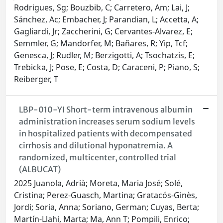
Rodrigues, Sg; Bouzbib, C; Carretero, Am; Lai, J;
Sánchez, Ac; Embacher, J; Parandian, L; Accetta, A;
Gagliardi, Jr; Zaccherini, G; Cervantes-Alvarez, E;
Semmler, G; Mandorfer, M; Bañares, R; Yip, Tcf;
Genesca, J; Rudler, M; Berzigotti, A; Tsochatzis, E;
Trebicka, J; Pose, E; Costa, D; Caraceni, P; Piano, S;
Reiberger, T
LBP-010-YI Short-term intravenous albumin
administration increases serum sodium levels
in hospitalized patients with decompensated
cirrhosis and dilutional hyponatremia. A
randomized, multicenter, controlled trial
(ALBUCAT)
2025 Juanola, Adrià; Moreta, Maria José; Solé,
Cristina; Perez-Guasch, Martina; Gratacós-Ginès,
Jordi; Soria, Anna; Soriano, German; Cuyas, Berta;
Martín-Llahi, Marta; Ma, Ann T; Pompili, Enrico;