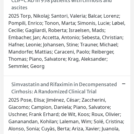
CLIF-C AD in 958 patients with cirrhosis and
ascites
2025 Torp, Nikolaj; Santori, Valeria; Balcar, Lorenz;
Pompili, Enrico; Tonon, Marta; Simonis, Lucie; Løbel,
Cecilie; Gagliardi, Roberta; Israelsen, Mads;
Embacher, Jan; Accetta, Antonio; Sebesta, Christian;
Hafner, Leonie; Johansen, Stine; Trauner, Michael;
Mandorfer, Mattias; Caraceni, Paolo; Reiberger,
Thomas; Piano, Salvatore; Krag, Aleksander;
Semmler, Georg
Simvastatin and Rifaximin in Decompensated
Cirrhosis: A Randomized Clinical Trial
2025 Pose, Elisa; Jiménez, César; Zaccherini,
Giacomo; Campion, Daniela; Piano, Salvatore;
Uschner, Frank Erhard; de Wit, Koos; Roux, Olivier;
Gananandan, Kohilan; Laleman, Wim; Solé, Cristina;
Alonso, Sonia; Cuyàs, Berta; Ariza, Xavier; Juanola,