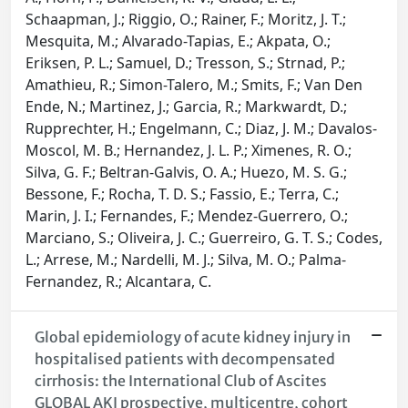
Schaapman, J.; Riggio, O.; Rainer, F.; Moritz, J. T.;
Mesquita, M.; Alvarado-Tapias, E.; Akpata, O.;
Eriksen, P. L.; Samuel, D.; Tresson, S.; Strnad, P.;
Amathieu, R.; Simon-Talero, M.; Smits, F.; Van Den
Ende, N.; Martinez, J.; Garcia, R.; Markwardt, D.;
Rupprechter, H.; Engelmann, C.; Diaz, J. M.; Davalos-
Moscol, M. B.; Hernandez, J. L. P.; Ximenes, R. O.;
Silva, G. F.; Beltran-Galvis, O. A.; Huezo, M. S. G.;
Bessone, F.; Rocha, T. D. S.; Fassio, E.; Terra, C.;
Marin, J. I.; Fernandes, F.; Mendez-Guerrero, O.;
Marciano, S.; Oliveira, J. C.; Guerreiro, G. T. S.; Codes,
L.; Arrese, M.; Nardelli, M. J.; Silva, M. O.; Palma-
Fernandez, R.; Alcantara, C.
Global epidemiology of acute kidney injury in
hospitalised patients with decompensated
cirrhosis: the International Club of Ascites
GLOBAL AKI prospective, multicentre, cohort