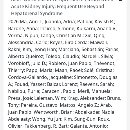
Acute Kidney Injury: Frequent Use Beyond
Hepatorenal Syndrome
2026 Ma, Ann T.; Juanola, Adrià; Patidar, Kavish R.;
Barone, Anna; Incicco, Simone; Kulkarni, Anand V.;
Verma, Nipun; Lange, Christian M.; Xie, Qing;
Alessandria, Carlo; Reyes, Eira Cerda; Maiwall,
Rakhi; Kim, Jeong Han; Marciano, Sebastián; Farias,
Alberto Queiroz; Toledo, Claudio; Nardelli, Silvia;
Vorobioff, Julio D.; Roblero, Juan Pablo; Thévenot,
Thierry; Papp, Maria; Maan, Raoel; Solé, Cristina;
Cordova-Gallardo, Jacqueline; Simonetto, Douglas
A.; Fouad, Yasser; Balcar, Lorenz; Raevens, Sarah;
Nabilou, Puria; Caraceni, Paolo; Merli, Manuela;
Presa, José; Laleman, Wim; Krag, Aleksander; Bruns,
Tony; Pereira, Gustavo; Mattos, Angelo Z.; Arab,
Juan Pablo; Wentworth, Brian; Abdelkader, Nadia
Abdelaaty; Wong, Yu Jun; Kim, Sung-Eun; Roux,
Olivier; Takkenberg, R. Bart; Galante, Antonio;