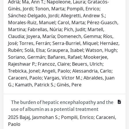
Adrià; Ma, Ann T.; Napoleone, Laura; Gratacós-
Ginès, Jordi; Tonon, Marta; Pompili, Enrico;
Sánchez-Delgado, Jordi; Allegretti, Andrew S.;
Morales-Ruiz, Manuel; Carol, Marta; Pérez-Guasch,
Martina; Fabrellas, Núria; Pich, Judit; Martell,
Claudia; Joyera, María; Domenech, Gemma; Ríos,
José; Torres, Ferrán; Serra-Burriel, Miquel; Hernáez,
Rubén; Solà, Elsa; Graupera, Isabel; Watson, Hugh;
Soriano, Germán; Bañares, Rafael; Mookerjee,
Rajeshwar P.; Francoz, Claire; Beuers, Ulrich;
Trebicka, Jonel; Angeli, Paolo; Alessandria, Carlo;
Caraceni, Paolo; Vargas, Víctor M.; Abraldes, Juan
G.; Kamath, Patrick S.; Ginès, Pere
The burden of hepatic encephalopathy and the
use of albumin as a potential treatment
2025 Bajaj, Jasmohan S.; Pompili, Enrico; Caraceni,
Paolo