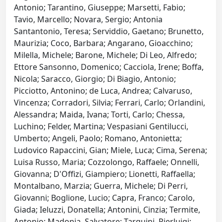
Antonio; Tarantino, Giuseppe; Marsetti, Fabio;
Tavio, Marcello; Novara, Sergio; Antonia
Santantonio, Teresa; Serviddio, Gaetano; Brunetto,
Maurizia; Coco, Barbara; Angarano, Gioacchino;
Milella, Michele; Barone, Michele; Di Leo, Alfredo;
Ettore Sansonno, Domenico; Cacciola, Irene; Boffa,
Nicola; Saracco, Giorgio; Di Biagio, Antonio;
Picciotto, Antonino; de Luca, Andrea; Calvaruso,
Vincenza; Corradori, Silvia; Ferrari, Carlo; Orlandini,
Alessandra; Maida, Ivana; Torti, Carlo; Chessa,
Luchino; Felder, Martina; Vespasiani Gentilucci,
Umberto; Angeli, Paolo; Romano, Antonietta;
Ludovico Rapaccini, Gian; Miele, Luca; Cima, Serena;
Luisa Russo, Maria; Cozzolongo, Raffaele; Onnelli,
Giovanna; D'Offizi, Giampiero; Lionetti, Raffaella;
Montalbano, Marzia; Guerra, Michele; Di Perri,
Giovanni; Boglione, Lucio; Capra, Franco; Carolo,
Giada; Ieluzzi, Donatella; Antonini, Cinzia; Termite,
Antonio; Madonia, Salvatore; Tarquini, Pierluigi;