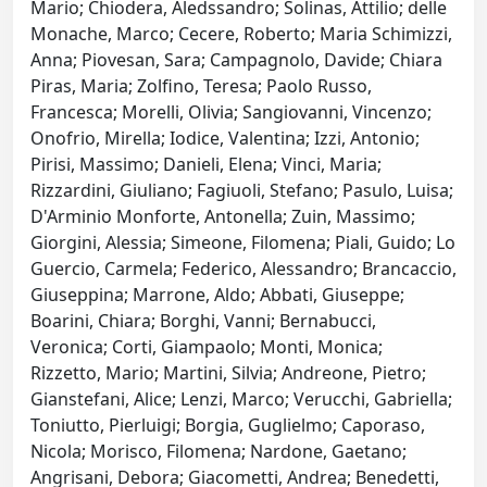
Mario; Chiodera, Aledssandro; Solinas, Attilio; delle
Monache, Marco; Cecere, Roberto; Maria Schimizzi,
Anna; Piovesan, Sara; Campagnolo, Davide; Chiara
Piras, Maria; Zolfino, Teresa; Paolo Russo,
Francesca; Morelli, Olivia; Sangiovanni, Vincenzo;
Onofrio, Mirella; Iodice, Valentina; Izzi, Antonio;
Pirisi, Massimo; Danieli, Elena; Vinci, Maria;
Rizzardini, Giuliano; Fagiuoli, Stefano; Pasulo, Luisa;
D'Arminio Monforte, Antonella; Zuin, Massimo;
Giorgini, Alessia; Simeone, Filomena; Piali, Guido; Lo
Guercio, Carmela; Federico, Alessandro; Brancaccio,
Giuseppina; Marrone, Aldo; Abbati, Giuseppe;
Boarini, Chiara; Borghi, Vanni; Bernabucci,
Veronica; Corti, Giampaolo; Monti, Monica;
Rizzetto, Mario; Martini, Silvia; Andreone, Pietro;
Gianstefani, Alice; Lenzi, Marco; Verucchi, Gabriella;
Toniutto, Pierluigi; Borgia, Guglielmo; Caporaso,
Nicola; Morisco, Filomena; Nardone, Gaetano;
Angrisani, Debora; Giacometti, Andrea; Benedetti,