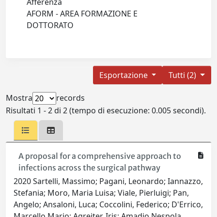
Afferenza
AFORM - AREA FORMAZIONE E
DOTTORATO
Esportazione
Tutti (2)
Mostra
records
Risultati 1 - 2 di 2 (tempo di esecuzione: 0.005 secondi).
A proposal for a comprehensive approach to
infections across the surgical pathway
2020 Sartelli, Massimo; Pagani, Leonardo; Iannazzo,
Stefania; Moro, Maria Luisa; Viale, Pierluigi; Pan,
Angelo; Ansaloni, Luca; Coccolini, Federico; D'Errico,
Marcello Mario; Agreiter, Iris; Amadio Nespola,