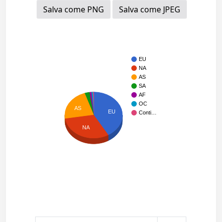
Salva come PNG
Salva come JPEG
EU
NA
AS
SA
AF
OC
AS
EU
Conti…
NA