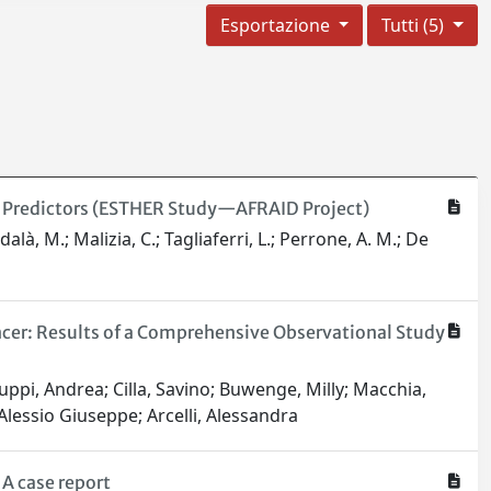
Esportazione
Tutti (5)
l Predictors (ESTHER Study—AFRAID Project)
dalà, M.; Malizia, C.; Tagliaferri, L.; Perrone, A. M.; De
ancer: Results of a Comprehensive Observational Study
luppi, Andrea; Cilla, Savino; Buwenge, Milly; Macchia,
Alessio Giuseppe; Arcelli, Alessandra
 A case report