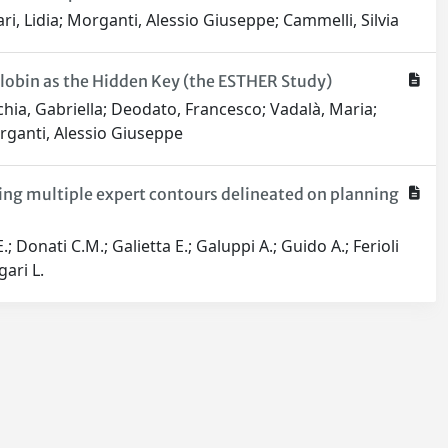
igari, Lidia; Morganti, Alessio Giuseppe; Cammelli, Silvia
lobin as the Hidden Key (the ESTHER Study)
cchia, Gabriella; Deodato, Francesco; Vadalà, Maria;
Morganti, Alessio Giuseppe
sing multiple expert contours delineated on planning
.; Donati C.M.; Galietta E.; Galuppi A.; Guido A.; Ferioli
gari L.
Copyright © 2026