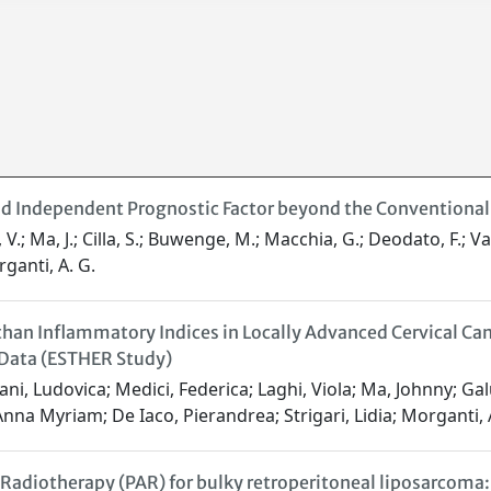
and Independent Prognostic Factor beyond the Conventiona
, V.; Ma, J.; Cilla, S.; Buwenge, M.; Macchia, G.; Deodato, F.; Va
organti, A. G.
r than Inflammatory Indices in Locally Advanced Cervical C
 Data (ESTHER Study)
lani, Ludovica; Medici, Federica; Laghi, Viola; Ma, Johnny; Ga
Anna Myriam; De Iaco, Pierandrea; Strigari, Lidia; Morganti, 
Radiotherapy (PAR) for bulky retroperitoneal liposarcoma: