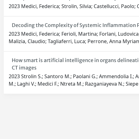
2023 Medici, Federica; Strolin, Silvia; Castellucci, Paolo; 
Decoding the Complexity of Systemic Inflammation Pr
2023 Medici, Federica; Ferioli, Martina; Forlani, Ludovic
Malizia, Claudio; Tagliaferri, Luca; Perrone, Anna Myriam
How smart is artificial intelligence in organs delin
CT images
2023 Strolin S.; Santoro M.; Paolani G.; Ammendolia I.; Arce
M.; Laghi V.; Medici F.; Ntreta M.; Razganiayeva N.; Siepe
Powered by
IRIS
-
about IRIS
-
Utilizzo dei cookie
-