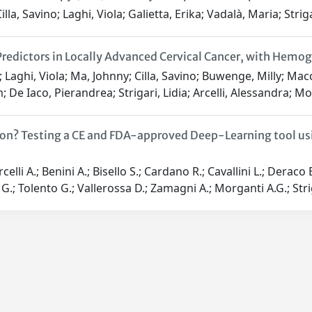
Cilla, Savino; Laghi, Viola; Galietta, Erika; Vadalà, Maria; Str
edictors in Locally Advanced Cervical Cancer, with Hemog
a; Laghi, Viola; Ma, Johnny; Cilla, Savino; Buwenge, Milly; Ma
; De Iaco, Pierandrea; Strigari, Lidia; Arcelli, Alessandra; 
eation? Testing a CE and FDA-approved Deep-Learning tool u
lli A.; Benini A.; Bisello S.; Cardano R.; Cavallini L.; Deraco E
 G.; Tolento G.; Vallerossa D.; Zamagni A.; Morganti A.G.; Stri
Privacy