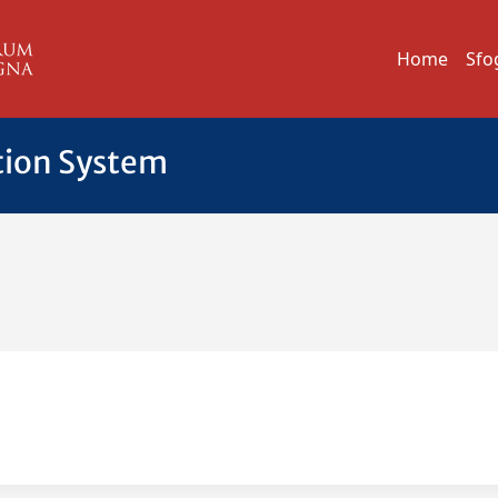
Home
Sfo
tion System