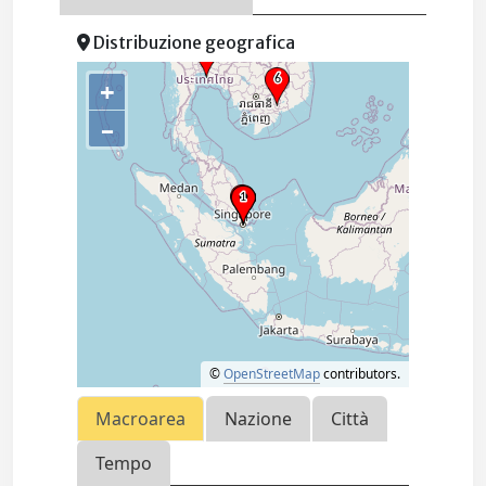
Distribuzione geografica
+
–
©
OpenStreetMap
contributors.
Macroarea
Nazione
Città
Tempo