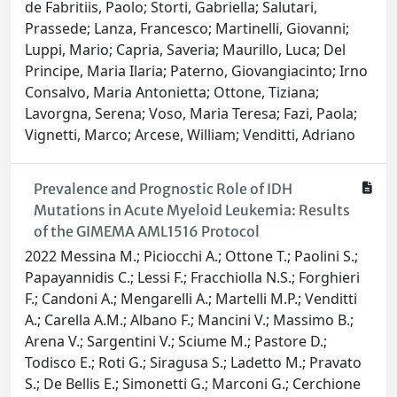
de Fabritiis, Paolo; Storti, Gabriella; Salutari,
Prassede; Lanza, Francesco; Martinelli, Giovanni;
Luppi, Mario; Capria, Saveria; Maurillo, Luca; Del
Principe, Maria Ilaria; Paterno, Giovangiacinto; Irno
Consalvo, Maria Antonietta; Ottone, Tiziana;
Lavorgna, Serena; Voso, Maria Teresa; Fazi, Paola;
Vignetti, Marco; Arcese, William; Venditti, Adriano
Prevalence and Prognostic Role of IDH
Mutations in Acute Myeloid Leukemia: Results
of the GIMEMA AML1516 Protocol
2022 Messina M.; Piciocchi A.; Ottone T.; Paolini S.;
Papayannidis C.; Lessi F.; Fracchiolla N.S.; Forghieri
F.; Candoni A.; Mengarelli A.; Martelli M.P.; Venditti
A.; Carella A.M.; Albano F.; Mancini V.; Massimo B.;
Arena V.; Sargentini V.; Sciume M.; Pastore D.;
Todisco E.; Roti G.; Siragusa S.; Ladetto M.; Pravato
S.; De Bellis E.; Simonetti G.; Marconi G.; Cerchione