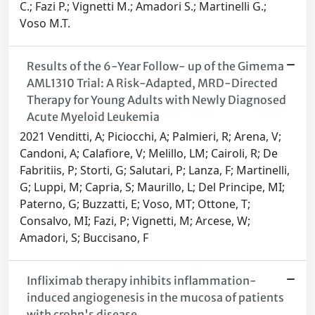
C.; Fazi P.; Vignetti M.; Amadori S.; Martinelli G.;
Voso M.T.
Results of the 6-Year Follow- up of the Gimema
AML1310 Trial: A Risk-Adapted, MRD-Directed
Therapy for Young Adults with Newly Diagnosed
Acute Myeloid Leukemia
2021 Venditti, A; Piciocchi, A; Palmieri, R; Arena, V;
Candoni, A; Calafiore, V; Melillo, LM; Cairoli, R; De
Fabritiis, P; Storti, G; Salutari, P; Lanza, F; Martinelli,
G; Luppi, M; Capria, S; Maurillo, L; Del Principe, MI;
Paterno, G; Buzzatti, E; Voso, MT; Ottone, T;
Consalvo, MI; Fazi, P; Vignetti, M; Arcese, W;
Amadori, S; Buccisano, F
Infliximab therapy inhibits inflammation-
induced angiogenesis in the mucosa of patients
with crohn's disease