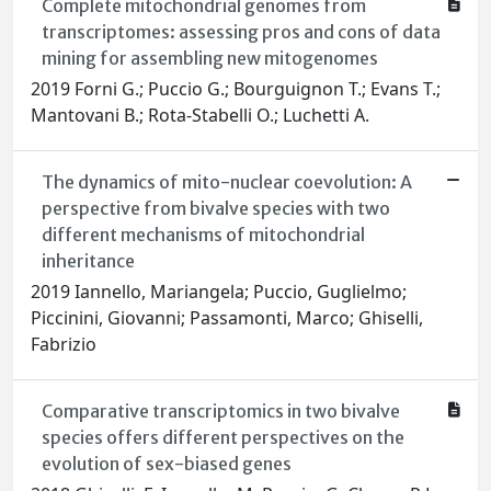
Complete mitochondrial genomes from
transcriptomes: assessing pros and cons of data
mining for assembling new mitogenomes
2019 Forni G.; Puccio G.; Bourguignon T.; Evans T.;
Mantovani B.; Rota-Stabelli O.; Luchetti A.
The dynamics of mito-nuclear coevolution: A
perspective from bivalve species with two
different mechanisms of mitochondrial
inheritance
2019 Iannello, Mariangela; Puccio, Guglielmo;
Piccinini, Giovanni; Passamonti, Marco; Ghiselli,
Fabrizio
Comparative transcriptomics in two bivalve
species offers different perspectives on the
evolution of sex-biased genes