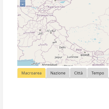
–
Macroarea
Nazione
Città
Tempo