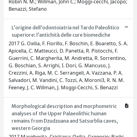
Robin N. M.; Willman, John C.; Moggi-cecchi, Jacopo;
Benazzi, Stefano
L’origine dell’odontoiatria nel Tardo Paleolitico
superiore: l’antichità delle cure biomediche
2017 G. Oxilia, F. Fiorillo, F. Boschin, E. Boaretto, S. A.
Apicella, C. Matteucci, D. Panetta, R. Pistocchi, F.
Guerrini, C. Margherita, M. Andretta, R. Sorrentino,
G. Boschian, S. Arrighi, I. Dori, G. Mancuso, J.
Crezzini, A. Riga, M. C. Serrangeli, A. Vazzana, P. A.
Salvadori, M. Vandini, C. Tozzi, A. Moroni3, R. N. M.
Feeney, J. C. Willman, J. Moggi-Cecchi, S. Benazzi
Morphological description and morphometric
analyses of the Upper Palaeolithic human
remains from Dzudzuana and Satsurblia caves,
western Georgia
2017 Margherita, Cristiana; Oxilia, Gregorio; Barbi,