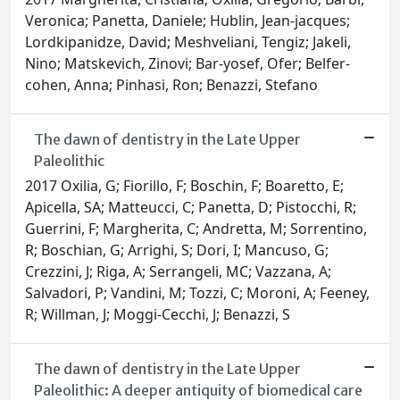
Veronica; Panetta, Daniele; Hublin, Jean-jacques;
Lordkipanidze, David; Meshveliani, Tengiz; Jakeli,
Nino; Matskevich, Zinovi; Bar-yosef, Ofer; Belfer-
cohen, Anna; Pinhasi, Ron; Benazzi, Stefano
The dawn of dentistry in the Late Upper
Paleolithic
2017 Oxilia, G; Fiorillo, F; Boschin, F; Boaretto, E;
Apicella, SA; Matteucci, C; Panetta, D; Pistocchi, R;
Guerrini, F; Margherita, C; Andretta, M; Sorrentino,
R; Boschian, G; Arrighi, S; Dori, I; Mancuso, G;
Crezzini, J; Riga, A; Serrangeli, MC; Vazzana, A;
Salvadori, P; Vandini, M; Tozzi, C; Moroni, A; Feeney,
R; Willman, J; Moggi-Cecchi, J; Benazzi, S
The dawn of dentistry in the Late Upper
Paleolithic: A deeper antiquity of biomedical care