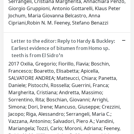
Serrangeli, Cristiana Margherita, Annachiara Penzo,
Giorgio Gruppioni, Antonio Gottarelli, Klaus Peter
Jochum, Maria Giovanna Belcastro, Anna
Cipriani,Robin N. M. Feeney, Stefano Benazzi
Letter to the editor: Reply to Hardy & Buckley:
Earliest evidence of bitumen from Homo sp.
teeth is from El Sidro'n
2017 Oxilia, Gregorio; Fiorillo, Flavia; Boschin,
Francesco; Boaretto, Elisabetta; Apicella,
SALVATORE ANDREA; Matteucci, Chiara; Panetta,
Daniele; Pistocchi, Rossella; Guerrini, Franca;
Margherita, Cristiana; Andretta, Massimo;
Sorrentino, Rita; Boschian, Giovanni; Arrighi,
Simona; Dori, Irene; Mancuso, Giuseppe; Crezzini,
Jacopo; Riga, Alessandro; Serrangeli, Maria C.;
Vazzana, Antonino; Salvadori, Piero A.; Vandini,
Mariangela; Tozzi, Carlo; Moroni, Adriana; Feeney,