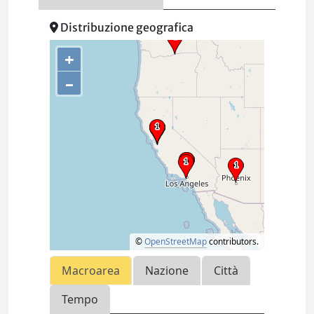
Distribuzione geografica
+
–
©
OpenStreetMap
contributors.
Macroarea
Nazione
Città
Tempo