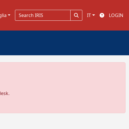
glia
IT
LOGIN
desk.