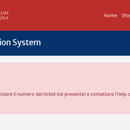
Home
Sfo
tion System
notare il numero del ticket (se presente) e contattare l'help 