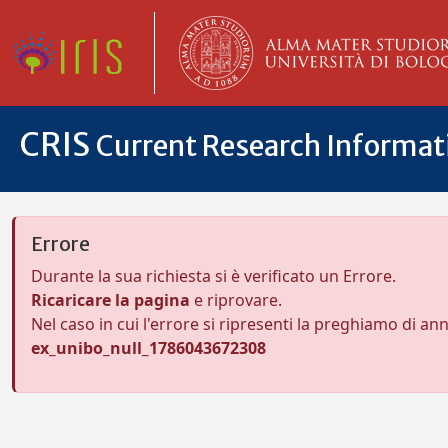
CRIS
Current Research Informa
Errore
Durante la sua richiesta si è verificato un Errore.
Ricaricare la pagina
e riprovare.
Nel caso in cui l'errore si ripresenti la preghiamo di an
ex_unibo_null_1786043672308