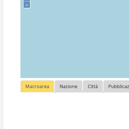
–
Macroarea
Nazione
Città
Pubblica