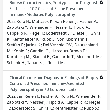
Biopsy Characteristics, Subtypes, and Prognostic
Features in 107 Cases of Feline Presumed
Immune-Mediated Polyneuropathy
2022 Kolb N.; Matiasek K.; van Renen J.; Fischer A.;
Zablotski Y.; Wielander F.; Nessler J.; Tipold A.;
Cappello R.; Flegel T.; Loderstedt S.; Dietzel J.; Gnirs
K.; Rentmeister K.; Rupp S.; von Klopmann T.;
Steffen F.; Jurina K.; Del Vecchio O.V.; Deutschland
M.; Konig F.; Gandini G.; Harcourt-Brown T.;
Kornberg M.; Bianchi E.; Gagliardo T.; Menchetti M.;
Schenk H.; Tabanez J.; Rosati M.
Clinical Course and Diagnostic Findings of Biopsy
Controlled Presumed Immune-Mediated
Polyneuropathy in 70 European Cats
2022 van Renen J.; Fischer A.; Kolb N.; Wielaender F.;
Zablotski Y.; Nessler J.; Tipold A.; Cappello R.; Flegel
T.; Loderstedt S.; Gnirs K.; Rentmeister K.; Rupp S.;