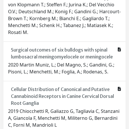
von Klopmann T.; Steffen F.; Jurina K.; Del Vecchio
O.V.; Deutschland M.; Konig F.; Gandini G.; Harcourt-
Brown T.; Kornberg M.; Bianchi E.; Gagliardo T.;
Menchetti M.; Schenk H.; Tabanez J.; Matiasek K.;
Rosati M.
Surgical outcomes of six bulldogs with spinal
lumbosacral meningomyelocele or meningocele
2020 Martin Muniz, L.; Del Magno, S.; Gandini, G.;
Pisoni, L.; Menchetti, M.; Foglia, A.; Rodenas, S.
Cellular Distribution of Canonical and Putative
Cannabinoid Receptors in Canine Cervical Dorsal
Root Ganglia
2019 Chiocchetti R, Galiazzo G, Tagliavia C, Stanzani
A, Giancola F, Menchetti M, Militerno G, Bernardini
C, Forni M, Mandrioli L