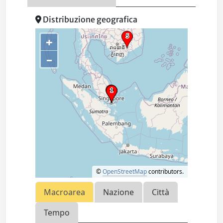
Distribuzione geografica
+
–
©
OpenStreetMap
contributors.
Macroarea
Nazione
Città
Tempo