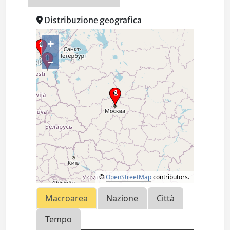
Distribuzione geografica
+
–
©
OpenStreetMap
contributors.
Macroarea
Nazione
Città
Tempo