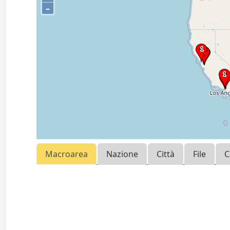
–
Macroarea
Nazione
Città
File
C