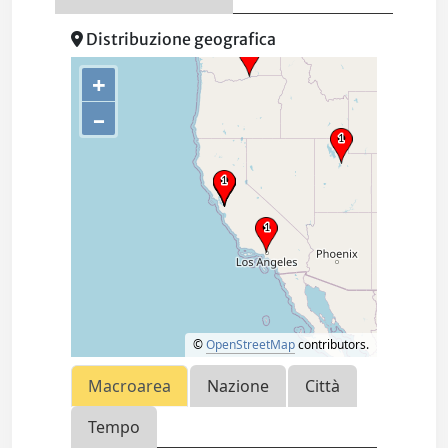
Distribuzione geografica
+
–
©
OpenStreetMap
contributors.
Macroarea
Nazione
Città
Tempo