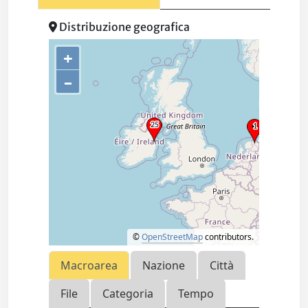
Distribuzione geografica
+
–
©
OpenStreetMap
contributors.
Macroarea
Nazione
Città
File
Categoria
Tempo